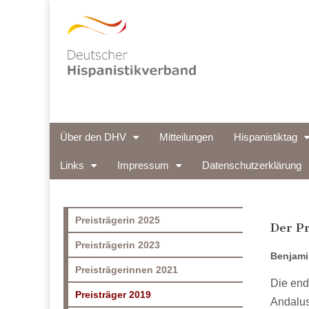
Deutscher
Main
Skip
Über den DHV
Mitteilungen
Hispanistiktag
to
menu
content
Hispanistikverb
Links
Impressum
Datenschutzerklärung
Preisträgerin 2025
Der Pr
Preisträgerin 2023
Benjamin
Preisträgerinnen 2021
Die end
Preisträger 2019
Andalus