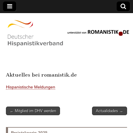
best custom essay site
Deutscher
Aktuelles bei romanistik.de
Hispanistikverband
Hispanistische Meldungen
Post
← Mitglied im DHV werden
Actualidades →
navigation
Preisträgerin 2025